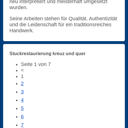
neu interpretiert und meisterhaft umgesetzt
wurden.
Seine Arbeiten stehen für Qualität, Authentizität
und die Leidenschaft für ein traditionsreiches
Handwerk.
Stuckrestaurierung kreuz und quer
Seite 1 von 7
<
1
2
3
4
5
6
7